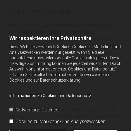
TOTALPROTHESEN
Ist der Zahnverlust vollständig, etwa durch eine
Krankheit oder höheres Alter, dann sind
Wir respektieren Ihre Privatsphäre
Totalprothesen nötig. Diese entsprechen einem
kompletten Zahnersatz. Um den Tragekomfort zu
Diese Website verwendet Cookies. Cookies zu Marketing- und
Analysezwecken werden nur gesetzt, wenn Sie diese
verbessern, empfehle ich meinen Patienten und
nachstehend auswählen oder alle Cookies akzeptieren. Diese
Patientinnen häufig Implantate. Das ist zwar
freiwillige Zustimmung können Sie jederzeit widerrufen. Durch
kurzfristig aufwändiger aber langfristig gesehen
Auswahl von „Informationen zu Cookies und Datenschutz“
haben Implantate einen Tragekomfort wie eigene
erhalten Sie detaillierte Information zu den verwendeten
Cookies und zur Datenschutzerklärung.
Zähne.
IMPLANTATE
Informationen zu Cookies und Datenschutz
Bei Implantaten wird eine künstliche Zahnwurzel
Notwendige Cookies
aus Titan in den Knochen einoperiert. Dann wir ein
Cookies zu Marketing- und Analysezwecken
künstlicher Zahn aufgesetzt. Implantate haben
zahlreiche Vorteile, können aber nicht bei jedem