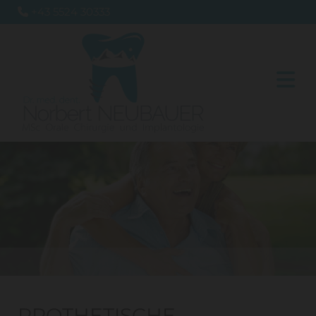
+43 5524 30333

PROTHETISCHE