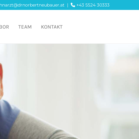
hnarzt@drnorbertneubauer.at
|
+43 5524 30333

BOR
TEAM
KONTAKT