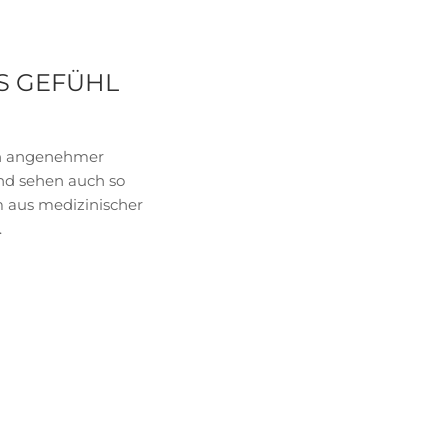
ES GEFÜHL
ein angenehmer
 und sehen auch so
m aus medizinischer
.