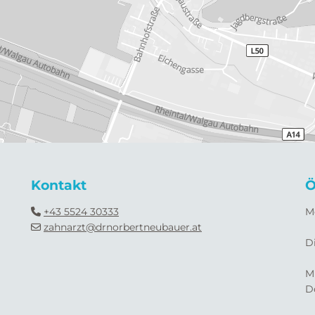
Kontakt
Ö
+43 5524 30333
M

zahnarzt@drnorbertneubauer.at

D
M
D